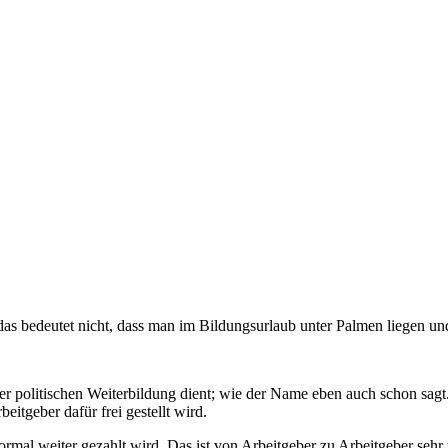
das bedeutet nicht, dass man im Bildungsurlaub unter Palmen liegen u
er politischen Weiterbildung dient; wie der Name eben auch schon sagt.
itgeber dafür frei gestellt wird.
rmal weiter gezahlt wird. Das ist von Arbeitgeber zu Arbeitgeber sehr 