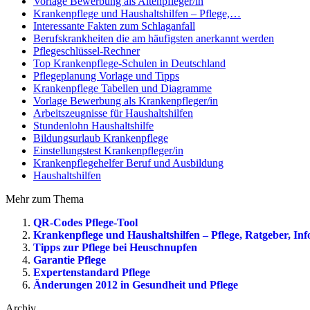
Vorlage Bewerbung als Altenpfleger/in
Krankenpflege und Haushaltshilfen – Pflege,…
Interessante Fakten zum Schlaganfall
Berufskrankheiten die am häufigsten anerkannt werden
Pflegeschlüssel-Rechner
Top Krankenpflege-Schulen in Deutschland
Pflegeplanung Vorlage und Tipps
Krankenpflege Tabellen und Diagramme
Vorlage Bewerbung als Krankenpfleger/in
Arbeitszeugnisse für Haushaltshilfen
Stundenlohn Haushaltshilfe
Bildungsurlaub Krankenpflege
Einstellungstest Krankenpfleger/in
Krankenpflegehelfer Beruf und Ausbildung
Haushaltshilfen
Mehr zum Thema
QR-Codes Pflege-Tool
Krankenpflege und Haushaltshilfen – Pflege, Ratgeber, In
Tipps zur Pflege bei Heuschnupfen
Garantie Pflege
Expertenstandard Pflege
Änderungen 2012 in Gesundheit und Pflege
Archiv