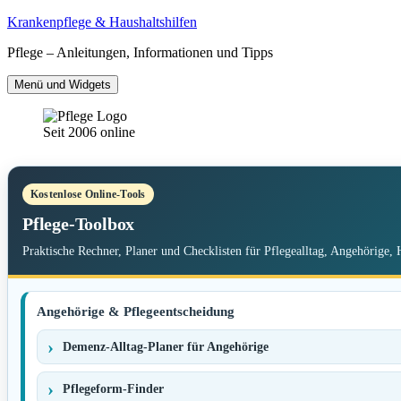
Zum
Krankenpflege & Haushaltshilfen
Inhalt
Pflege – Anleitungen, Informationen und Tipps
springen
Menü und Widgets
Seit 2006 online
Kostenlose Online-Tools
Pflege-Toolbox
Praktische Rechner, Planer und Checklisten für Pflegealltag, Angehörige, 
Angehörige & Pflegeentscheidung
Demenz-Alltag-Planer für Angehörige
Pflegeform-Finder