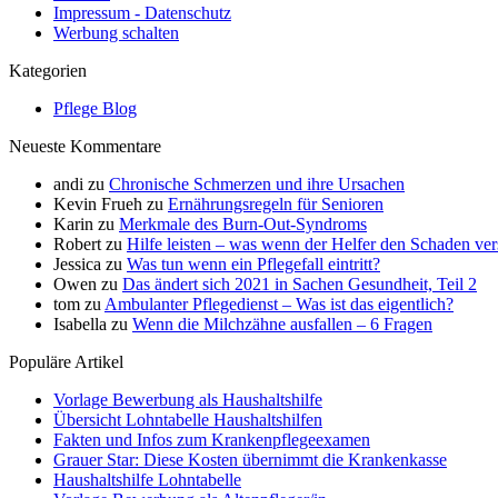
Impressum - Datenschutz
Werbung schalten
Kategorien
Pflege Blog
Neueste Kommentare
andi
zu
Chronische Schmerzen und ihre Ursachen
Kevin Frueh
zu
Ernährungsregeln für Senioren
Karin
zu
Merkmale des Burn-Out-Syndroms
Robert
zu
Hilfe leisten – was wenn der Helfer den Schaden ve
Jessica
zu
Was tun wenn ein Pflegefall eintritt?
Owen
zu
Das ändert sich 2021 in Sachen Gesundheit, Teil 2
tom
zu
Ambulanter Pflegedienst – Was ist das eigentlich?
Isabella
zu
Wenn die Milchzähne ausfallen – 6 Fragen
Populäre Artikel
Vorlage Bewerbung als Haushaltshilfe
Übersicht Lohntabelle Haushaltshilfen
Fakten und Infos zum Krankenpflegeexamen
Grauer Star: Diese Kosten übernimmt die Krankenkasse
Haushaltshilfe Lohntabelle