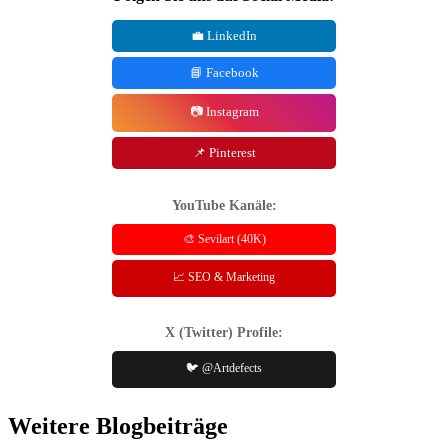
💼 LinkedIn
📘 Facebook
📷 Instagram
📌 Pinterest
YouTube Kanäle:
🎨 Sevilart (40K)
📈 SEO & Marketing
X (Twitter) Profile:
🐦 @Artdefects
Weitere Blogbeiträge