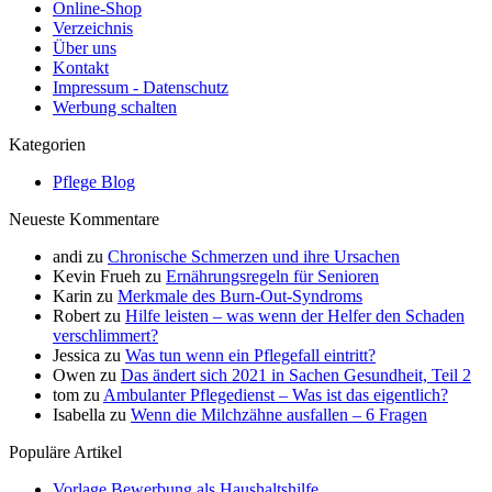
Online-Shop
Verzeichnis
Über uns
Kontakt
Impressum - Datenschutz
Werbung schalten
Kategorien
Pflege Blog
Neueste Kommentare
andi
zu
Chronische Schmerzen und ihre Ursachen
Kevin Frueh
zu
Ernährungsregeln für Senioren
Karin
zu
Merkmale des Burn-Out-Syndroms
Robert
zu
Hilfe leisten – was wenn der Helfer den Schaden
verschlimmert?
Jessica
zu
Was tun wenn ein Pflegefall eintritt?
Owen
zu
Das ändert sich 2021 in Sachen Gesundheit, Teil 2
tom
zu
Ambulanter Pflegedienst – Was ist das eigentlich?
Isabella
zu
Wenn die Milchzähne ausfallen – 6 Fragen
Populäre Artikel
Vorlage Bewerbung als Haushaltshilfe