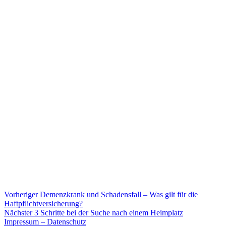
Beitragsnavigation
Vorheriger
Vorheriger
Demenzkrank und Schadensfall – Was gilt für die
Beitrag:
Haftpflichtversicherung?
Nächster
Nächster
3 Schritte bei der Suche nach einem Heimplatz
Beitrag:
Impressum – Datenschutz